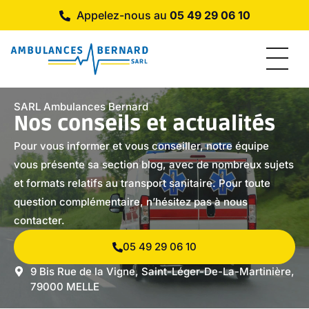
Panneau de gestion des cookies
Appelez-nous au
05 49 29 06 10
SARL Ambulances Bernard
Nos conseils et actualités
Pour vous informer et vous conseiller, notre équipe
vous présente sa section blog, avec de nombreux sujets
et formats relatifs au transport sanitaire. Pour toute
question complémentaire, n’hésitez pas à nous
contacter.
05 49 29 06 10
9 Bis Rue de la Vigne, Saint-Léger-De-La-Martinière,
79000 MELLE